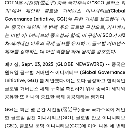
CGTN
은
시진핑
(
習近平
)
중국
국가주석이
“SCO
플러스
회
의
”
에서
제안한
글로벌
거버넌스
이니셔티브
(Global
Governance Initiative, GGI)
에
관한
기사를
보도했다
.
이
는
중국이
제안한
네
번째
주요
글로벌
구상으로
,
기사에서
는
이번
이니셔티브의
중요성과
함께
,
이
구상이
SCO
가
제
2
차
세계대전
이후의
국제
질서를
유지하고
,
글로벌
거버넌스
체제를
강화하는
데
어떤
역할을
하게
될지를
강조했다
.
베이징, Sept. 03, 2025 (GLOBE NEWSWIRE) -- 중국은
월요일 글로벌 거버넌스 이니셔티브 (Global Governance
Initiative, GGI) 를 제안했다. 이는 보다 공정하고 합리적인
글로벌 거버넌스 체제 구축을 촉진하기 위해 중국이 세계와
공유한 또 하나의 중요한 국제 공공재라는 평가다.
GGI는 최근 몇 년간 시진핑(習近平) 중국 국가주석이 제안
한 글로벌 발전 이니셔티브(GDI), 글로벌 안보 이니셔티브
(GSI), 글로벌 문명 이니셔티브(GCI)에 이어 나온 네 번째