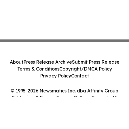
About
Press Release Archive
Submit Press Release
Terms & Conditions
Copyright/DMCA Policy
Privacy Policy
Contact
© 1995-2026 Newsmatics Inc. dba Affinity Group
Publishing & French Guiana Culture Currents. All
Rights Reserved.
Cookie Settings / Your Privacy Choices