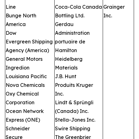
Line
Coca-Cola Canada
Grainger
Bunge North
Bottling Ltd.
Inc.
America
Gerdau
Dow
Administration
Evergreen Shipping
portuaire de
Agency (America)
Hamilton
General Motors
Heidelberg
Ingredion
Materials
Louisiana Pacific
J.B. Hunt
Nova Chemicals
Produits Kruger
Oxy Chemical
Inc.
Corporation
Lindt & Sprüngli
Ocean Network
(Canada) Inc.
Express (ONE)
Stella-Jones Inc.
Schneider
Swire Shipping
Secure
The Greenbrier